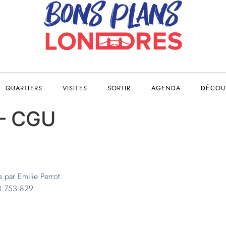
QUARTIERS
VISITES
SORTIR
AGENDA
DÉCOUV
 – CGU
 par Emilie Perrot.
38 753 829