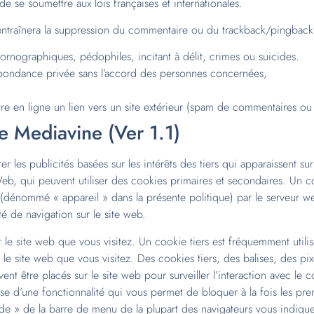
de se soumettre aux lois françaises et internationales.
 entraînera la suppression du commentaire ou du trackback/pingbac
ornographiques, pédophiles, incitant à délit, crimes ou suicides.
pondance privée sans l’accord des personnes concernées,
e en ligne un lien vers un site extérieur (spam de commentaires o
e Mediavine (Ver 1.1)
r les publicités basées sur les intérêts des tiers qui apparaissent s
 Web, qui peuvent utiliser des cookies primaires et secondaires. Un co
 (dénommé « appareil » dans la présente politique) par le serveur w
té de navigation sur le site web.
 le site web que vous visitez. Un cookie tiers est fréquemment utili
 le site web que vous visitez. Des cookies tiers, des balises, des pix
vent être placés sur le site web pour surveiller l’interaction avec le 
se d’une fonctionnalité qui vous permet de bloquer à la fois les prem
aide » de la barre de menu de la plupart des navigateurs vous indi