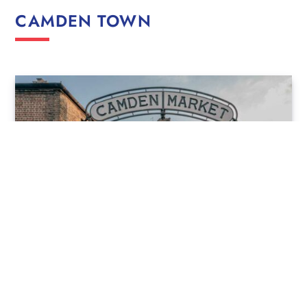
CAMDEN TOWN
Situé au nord de Londres,
Camden
est célèbre pour ses
nombreux marchés où l’on peut dénicher fringues,
chaussures, souvenirs orignaux ou encore des antiquités !